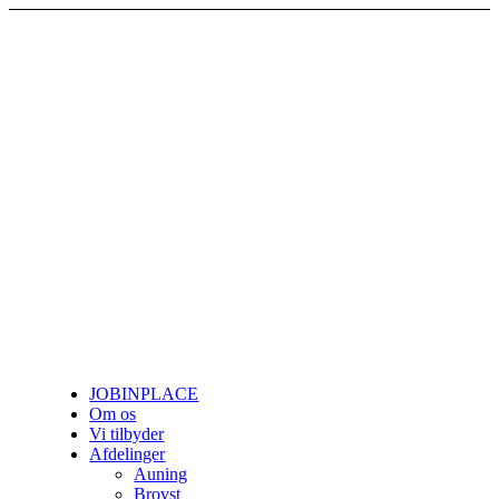
JOBINPLACE
Om os
Vi tilbyder
Afdelinger
Auning
Brovst