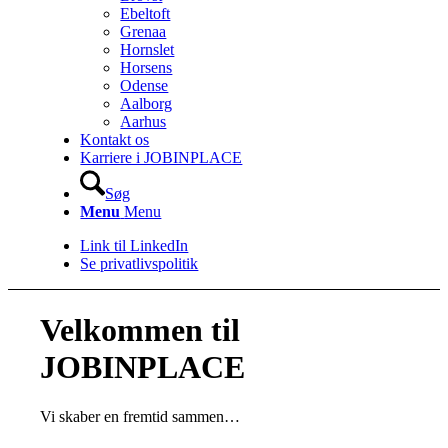
Ebeltoft
Grenaa
Hornslet
Horsens
Odense
Aalborg
Aarhus
Kontakt os
Karriere i JOBINPLACE
Søg
Menu
Menu
Link til LinkedIn
Se privatlivspolitik
Velkommen til
JOBINPLACE
Vi skaber en fremtid sammen…