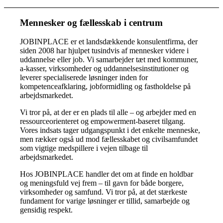
Mennesker og fællesskab i centrum
JOBINPLACE er et landsdækkende konsulentfirma, der
siden 2008 har hjulpet tusindvis af mennesker videre i
uddannelse eller job. Vi samarbejder tæt med kommuner,
a-kasser, virksomheder og uddannelsesinstitutioner og
leverer specialiserede løsninger inden for
kompetenceafklaring, jobformidling og fastholdelse på
arbejdsmarkedet.
Vi tror på, at der er en plads til alle – og arbejder med en
ressourceorienteret og empowerment-baseret tilgang.
Vores indsats tager udgangspunkt i det enkelte menneske,
men rækker også ud mod fællesskabet og civilsamfundet
som vigtige medspillere i vejen tilbage til
arbejdsmarkedet.
Hos JOBINPLACE handler det om at finde en holdbar
og meningsfuld vej frem – til gavn for både borgere,
virksomheder og samfund. Vi tror på, at det stærkeste
fundament for varige løsninger er tillid, samarbejde og
gensidig respekt.